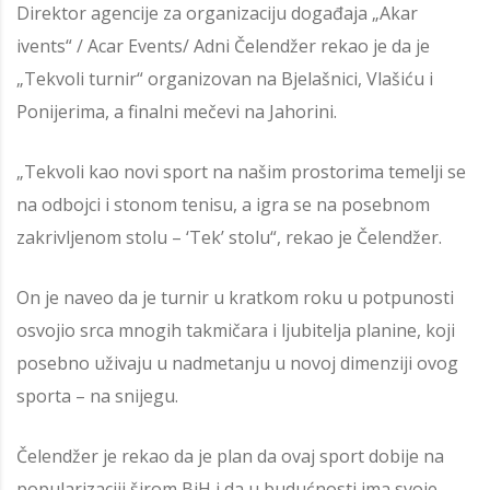
Direktor agencije za organizaciju događaja „Akar
ivents“ / Acar Events/ Adni Čelendžer rekao je da je
„Tekvoli turnir“ organizovan na Bjelašnici, Vlašiću i
Ponijerima, a finalni mečevi na Jahorini.
„Tekvoli kao novi sport na našim prostorima temelji se
na odbojci i stonom tenisu, a igra se na posebnom
zakrivljenom stolu – ‘Tek’ stolu“, rekao je Čelendžer.
On je naveo da je turnir u kratkom roku u potpunosti
osvojio srca mnogih takmičara i ljubitelja planine, koji
posebno uživaju u nadmetanju u novoj dimenziji ovog
sporta – na snijegu.
Čelendžer je rekao da je plan da ovaj sport dobije na
popularizaciji širom BiH i da u budućnosti ima svoje