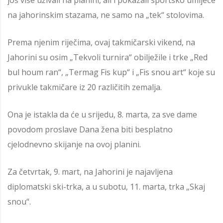
još više uživali na planini, ali i pokazali sportsko umijeće
na jahorinskim stazama, ne samo na „tek“ stolovima.
Prema njenim riječima, ovaj takmičarski vikend, na
Jahorini su osim „Tekvoli turnira“ obilježile i trke „Red
bul houm ran“, „Termag Fis kup“ i „Fis snou art“ koje su
privukle takmičare iz 20 različitih zemalja.
Ona je istakla da će u srijedu, 8. marta, za sve dame
povodom proslave Dana žena biti besplatno
cjelodnevno skijanje na ovoj planini.
Za četvrtak, 9. mart, na Jahorini je najavljena
diplomatski ski-trka, a u subotu, 11. marta, trka „Skaj
snou“.