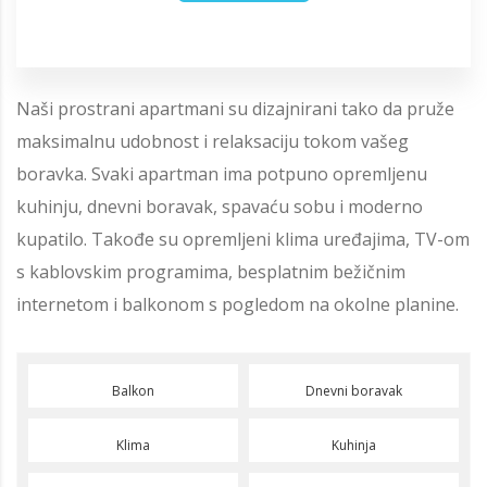
Naši prostrani apartmani su dizajnirani tako da pruže
maksimalnu udobnost i relaksaciju tokom vašeg
boravka. Svaki apartman ima potpuno opremljenu
kuhinju, dnevni boravak, spavaću sobu i moderno
kupatilo. Takođe su opremljeni klima uređajima, TV-om
s kablovskim programima, besplatnim bežičnim
internetom i balkonom s pogledom na okolne planine.
Balkon
Dnevni boravak
Klima
Kuhinja