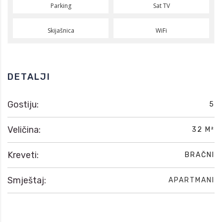
Parking
Sat TV
Skijašnica
WiFi
DETALJI
Gostiju:
5
Veličina:
32 M²
Kreveti:
BRAČNI
Smještaj:
APARTMANI