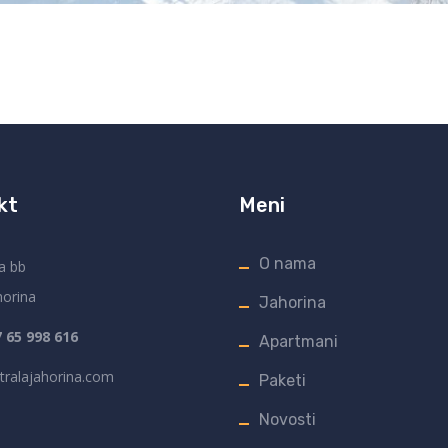
kt
Meni
O nama
a bb
horina
Jahorina
 65 998 616
Apartmani
tralajahorina.com
Paketi
Novosti