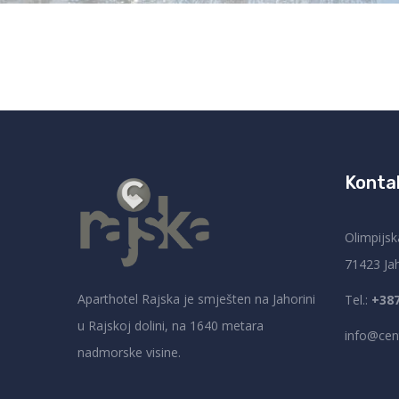
Konta
Olimpijsk
71423 Ja
Aparthotel Rajska je smješten na Jahorini
Tel.:
+387
u Rajskoj dolini, na 1640 metara
info@cen
nadmorske visine.