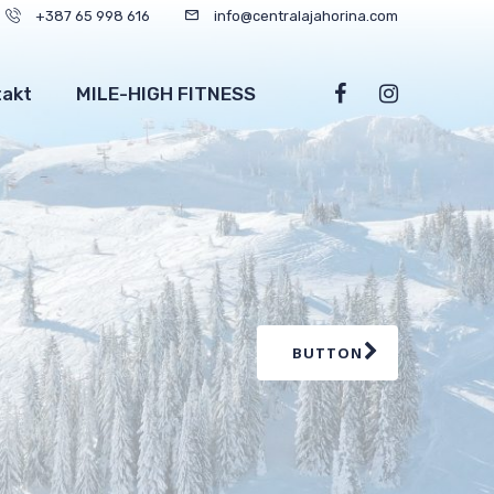
+387 65 998 616
info@centralajahorina.com
takt
MILE-HIGH FITNESS
BUTTON